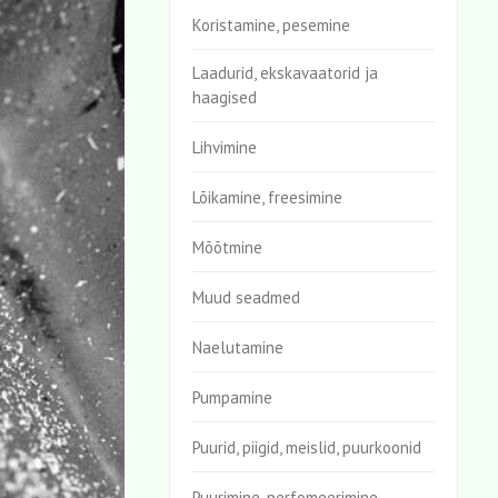
Koristamine, pesemine
Laadurid, ekskavaatorid ja
haagised
Lihvimine
Lõikamine, freesimine
Mõõtmine
Muud seadmed
Naelutamine
Pumpamine
Puurid, piigid, meislid, puurkoonid
Puurimine, perfomeerimine