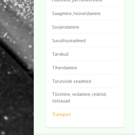
Saagimine, hööveldamine
Soojendamine
Suruõhuseadmed
Tarvikud
Tihendamine
Torutööde seadmed
Tõstmine, vedamine, redelid,
töölauad
Transport