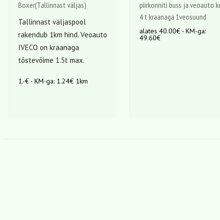
Boxer(Tallinnast väljas)
piirkonniti buss ja veoauto k
4 t kraanaga 1veosuund
Tallinnast väljaspool
alates 40.00€ - KM-ga:
rakendub 1km hind. Veoauto
49.60€
IVECO on kraanaga
tõstevõime 1.5t max.
1.-€ - KM-ga: 1.24€ 1km