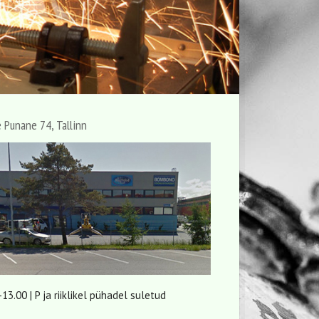
 Punane 74, Tallinn
-13.00 | P ja riiklikel pühadel suletud