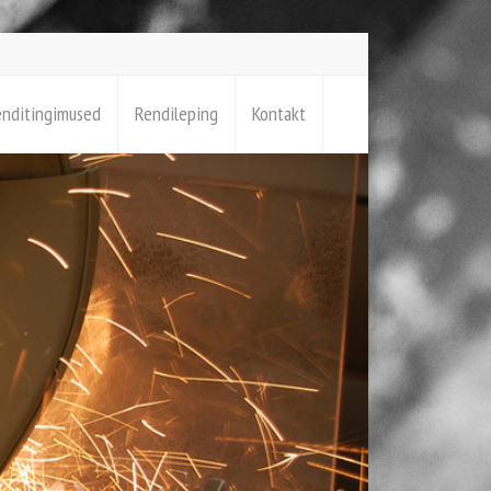
enditingimused
Rendileping
Kontakt