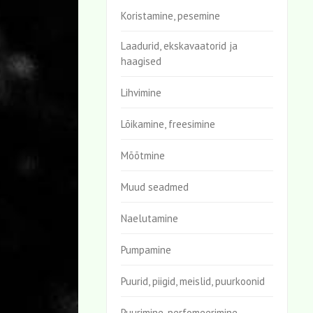
Koristamine, pesemine
Laadurid, ekskavaatorid ja
haagised
Lihvimine
Lõikamine, freesimine
Mõõtmine
Muud seadmed
Naelutamine
Pumpamine
Puurid, piigid, meislid, puurkoonid
Puurimine, perfomeerimine