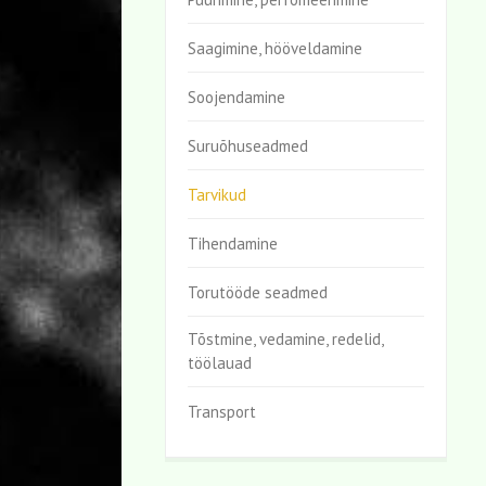
Saagimine, hööveldamine
Soojendamine
Suruõhuseadmed
Tarvikud
Tihendamine
Torutööde seadmed
Tõstmine, vedamine, redelid,
töölauad
Transport