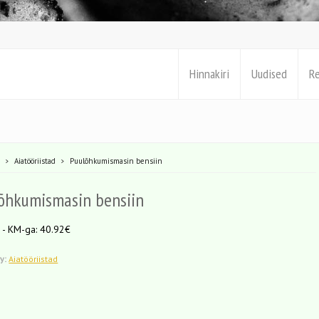
Hinnakiri
Uudised
R
e
Aiatööriistad
Puulõhkumismasin bensiin
õhkumismasin bensiin
 - KM-ga: 40.92€
y:
Aiatööriistad