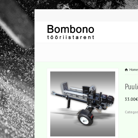
Hom
Puul
33.00€
Categor