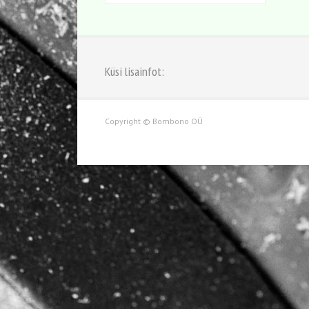
Küsi lisainfot:
Copyright © Bombono OÜ