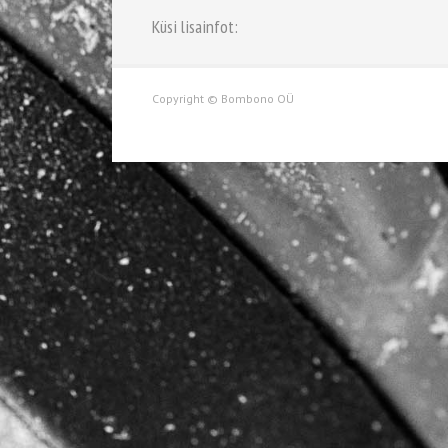
Küsi lisainfot:
Copyright © Bombono OÜ