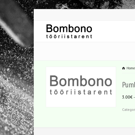
Hom
Pumb
3.00€ 
Categor