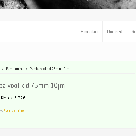
Hinnakiri
Uudised
R
e
Pumpamine
Pumba voolik d 75mm 10jm
a voolik d 75mm 10jm
- KM-ga: 3.72€
y:
Pumpamine