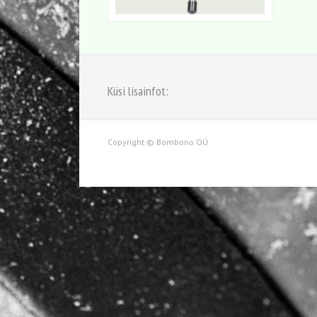
Küsi lisainfot:
Copyright © Bombono OÜ