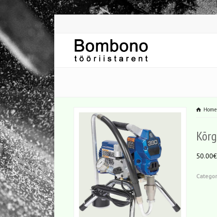
Hom
Kõrg
50.00€
Categor