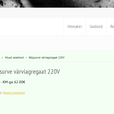
Hinnakiri
Uudised
R
e
Muud seadmed
Kõrgsurve värviagregaat 220V
surve värviagregaat 220V
 - KM-ga: 62.00€
y:
Muud seadmed