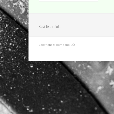
Küsi lisainfot:
Copyright © Bombono OÜ