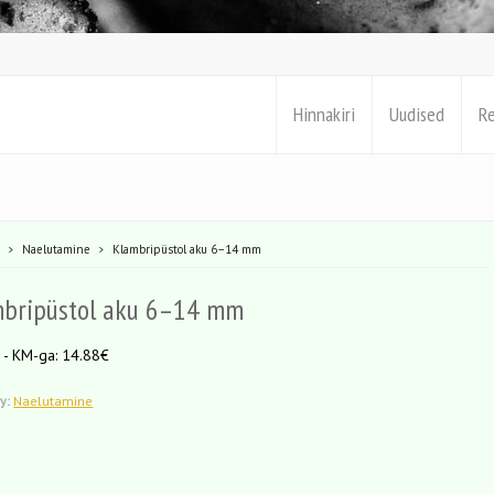
Hinnakiri
Uudised
R
e
Naelutamine
Klambripüstol aku 6–14 mm
bripüstol aku 6–14 mm
 - KM-ga: 14.88€
y:
Naelutamine