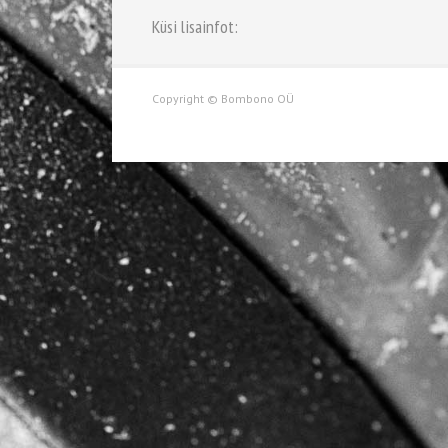
Küsi lisainfot:
Copyright © Bombono OÜ