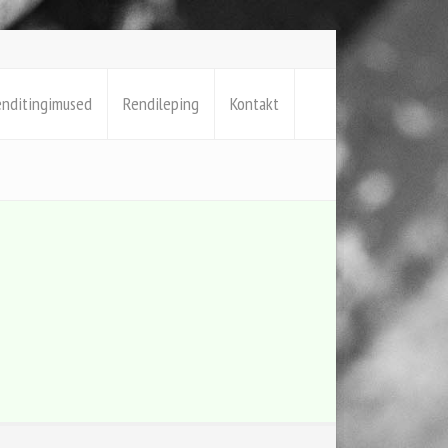
enditingimused
Rendileping
Kontakt