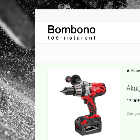
Hom
Akug
12.00€
Categor