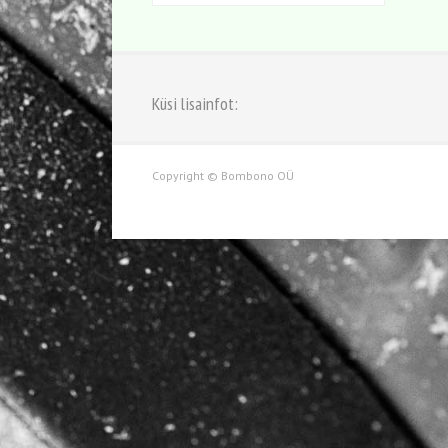
Küsi lisainfot:
Copyright © Bombono OÜ