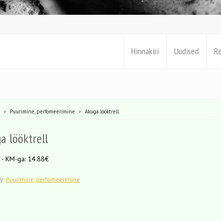
Hinnakiri
Uudised
R
e
Puurimine, perfomeerimine
Akuga lööktrell
a lööktrell
 - KM-ga: 14.88€
y:
Puurimine, perfomeerimine