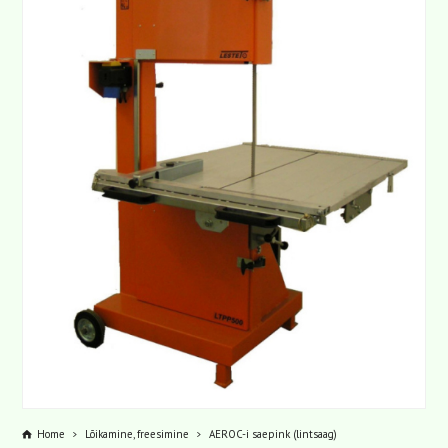
Home
Lõikamine, freesimine
AEROC-i saepink (lintsaag)